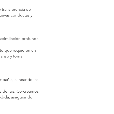
 transferencia de
uevas conductas y
 asimilación profunda
nto que requieren un
scanso y tomar
ompañía, alineando las
e de raíz. Co-creamos
medida, asegurando