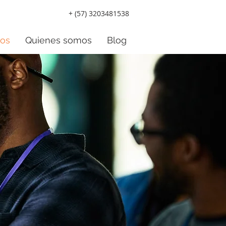
+ (57) 3203481538
tos
Quienes somos
Blog