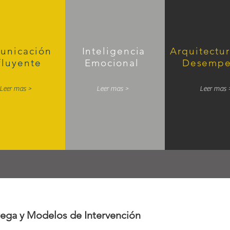
unicación
Inteligencia
Arquitectur
fluyente
Emocional
Desemp
Leer mas >
Leer mas >
Leer mas 
ega y Modelos de Intervención