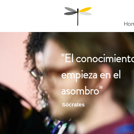
Ho
"El conocimient
empieza en el
asombro"
Sócrates