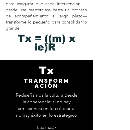
para asegurar que cada intervención —
desde una masterclass hasta un proceso
de acompañamiento a largo plazo—
transforme lo pequeño para consolidar lo
grande.
Tx = ((m) x
ie)R
Tx
transform
ación
Rediseñamos la cultura desde
la coherencia: si no hay
consciencia en lo cotidiano,
no hay éxito en lo estratégico
Lee más>